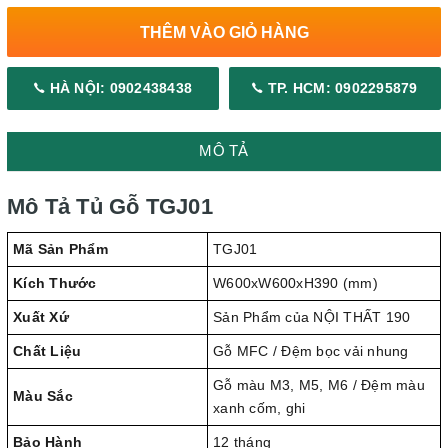
THÊM VÀO GIỎ HÀNG
HÀ NỘI: 0902438438
TP. HCM: 0902295879
MÔ TẢ
Mô Tả Tủ Gỗ TGJ01
Mã Sản Phẩm
TGJ01
Kích Thước
W600xW600xH390 (mm)
Xuất Xứ
Sản Phẩm của NỘI THẤT 190
Chất Liệu
Gỗ MFC / Đệm bọc vải nhung
Gỗ màu M3, M5, M6 / Đệm màu
Màu Sắc
xanh cốm, ghi
Bảo Hành
12 tháng