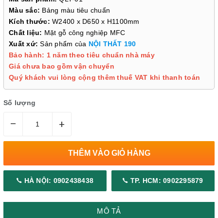
Màu sắc:
Bảng màu tiêu chuẩn
Kích thước:
W2400 x D650 x H1100mm
Chất liệu:
Mặt gỗ công nghiệp MFC
Xuất xứ:
Sản phẩm của
NỘI THẤT 190
Bảo hành: 1 năm theo tiêu chuẩn nhà máy
Giá chưa bao gồm vận chuyển
Quý khách vui lòng cộng thêm thuế VAT khi thanh toán
Số lượng
–
+
THÊM VÀO GIỎ HÀNG
HÀ NỘI: 0902438438
TP. HCM: 0902295879
MÔ TẢ