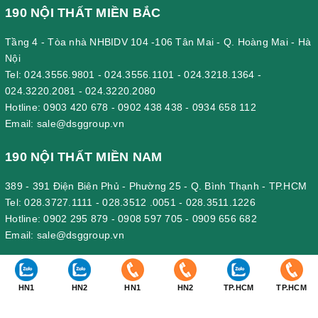
190 NỘI THẤT MIỀN BẮC
Tầng 4 - Tòa nhà NHBIDV 104 -106 Tân Mai - Q. Hoàng Mai - Hà
Nội
Tel:
024.3556.9801
-
024.3556.1101
-
024.3218.1364
-
024.3220.2081
-
024.3220.2080
Hotline:
0903 420 678
-
0902 438 438
-
0934 658 112
Email:
sale@dsggroup.vn
190 NỘI THẤT MIỀN NAM
389 - 391 Điện Biên Phủ - Phường 25 - Q. Bình Thạnh - TP.HCM
Tel:
028.3727.1111
-
028.3512 .0051
-
028.3511.1226
Hotline:
0902 295 879
-
0908 597 705
-
0909 656 682
Email:
sale@dsggroup.vn
190 VĂN PHÒNG CÔNG TY
HN1
HN2
HN1
HN2
TP.HCM
TP.HCM
Nhà Máy: Km 89, Quốc lộ 5 , Thôn Mỹ Tranh, xã Nam Sơn, huyện
An Dương, Hải Phòng.