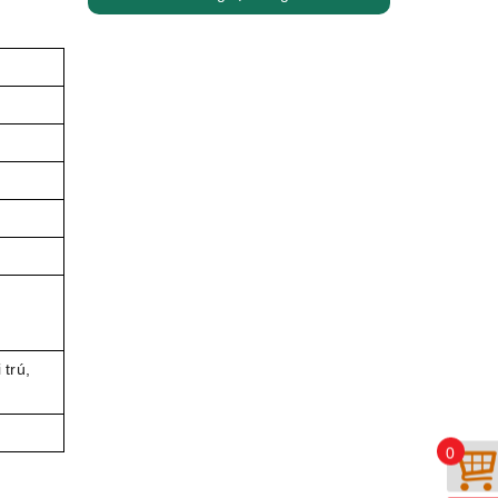
 trú,
0