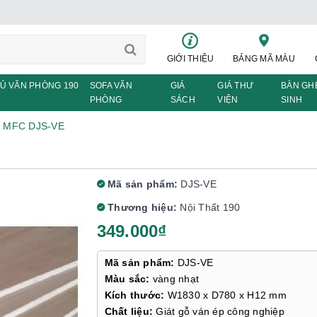
GIỚI THIỆU
BẢNG MÃ MÀU
Ủ VĂN PHÒNG 190
SOFA VĂN
GIÁ
GIÁ THƯ
BÀN GH
PHÒNG
SÁCH
VIỆN
SINH
ỗ MFC DJS-VE
Mã sản phẩm:
DJS-VE
Thương hiệu:
Nội Thất 190
349.000₫
Mã sản phẩm:
DJS-VE
Màu sắc:
vàng nhạt
Kích thước:
W1830 x D780 x H12 mm
Chất liệu:
Giát gỗ ván ép công nghiệp