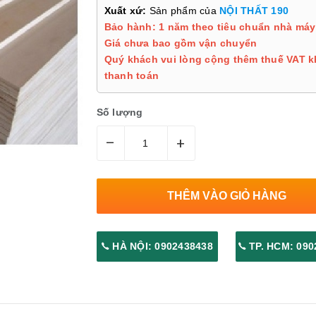
Xuất xứ:
Sản phẩm của
NỘI THẤT 190
Bảo hành: 1 năm theo tiêu chuẩn nhà máy
Giá chưa bao gồm vận chuyển
Quý khách vui lòng cộng thêm thuế VAT k
thanh toán
Số lượng
–
+
THÊM VÀO GIỎ HÀNG
HÀ NỘI: 0902438438
TP. HCM: 090