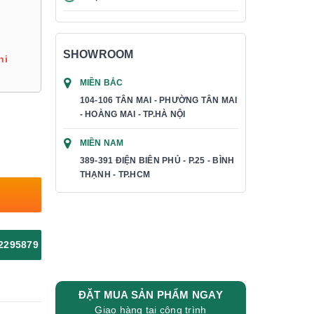
SHOWROOM
hi
MIỀN BẮC
104-106 TÂN MAI - PHƯỜNG TÂN MAI
- HOÀNG MAI - TP.HÀ NỘI
MIỀN NAM
389-391 ĐIỆN BIÊN PHỦ - P.25 - BÌNH
THẠNH - TP.HCM
2295879
ĐẶT MUA SẢN PHẨM NGAY
Giao hàng tại công trình