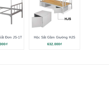
Sẳt Đơn JS-1T
Hộc Sắt Gầm Giường HJS
.000₫
632.000₫