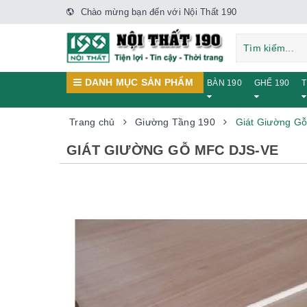
Chào mừng bạn đến với Nội Thất 190
DANH MỤC SẢN PHẨM
BÀN 190
GHẾ 190
T
Trang chủ
Giường Tầng 190
Giát Giường G
GIÁT GIƯỜNG GỖ MFC DJS-VE