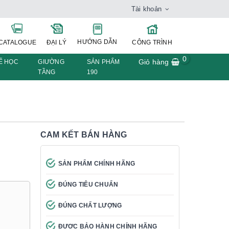
Tài khoản
HƯỚNG DẪN
CATALOGUE
ĐẠI LÝ
CÔNG TRÌNH
0
Giỏ hàng
Ế HỌC
GIƯỜNG
SẢN PHẨM
TẦNG
190
CAM KẾT BÁN HÀNG
SẢN PHẨM CHÍNH HÃNG
ĐÚNG TIÊU CHUẨN
ĐÚNG CHẤT LƯỢNG
ĐƯỢC BẢO HÀNH CHÍNH HÃNG