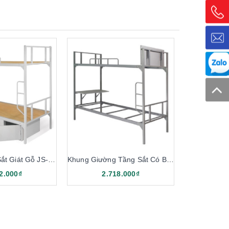
Giường Tầng Sắt Giát Gỗ JS-2T-H-G
Khung Giường Tầng Sắt Có Bàn JS-2T-B
2.000₫
2.718.000₫