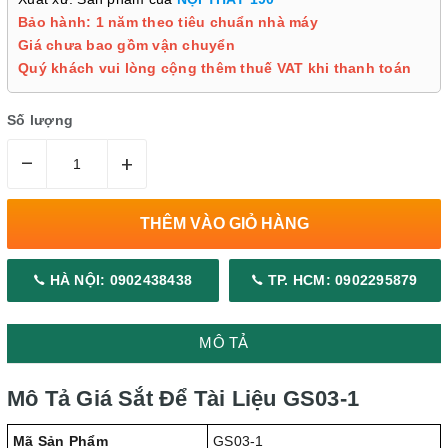
Bảo hành: 1 năm theo tiêu chuẩn nhà máy
Giá chưa bao gồm vận chuyển
Quý khách vui lòng cộng thêm thuế VAT khi thanh toán
Số lượng
–
+
THÊM VÀO GIỎ HÀNG
HÀ NỘI: 0902438438
TP. HCM: 0902295879
MÔ TẢ
Mô Tả Giá Sắt Để Tài Liệu GS03-1
Mã Sản Phẩm
GS03-1