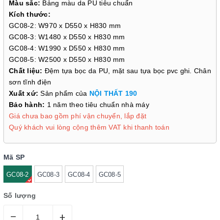
Màu sắc:
Bảng màu da PU tiêu chuẩn
Kích thước:
GC08-2: W970 x D550 x H830 mm
GC08-3: W1480 x D550 x H830 mm
GC08-4: W1990 x D550 x H830 mm
GC08-5: W2500 x D550 x H830 mm
Chất liệu:
Đệm tựa bọc da PU, mặt sau tựa bọc pvc ghi. Chân
sơn tĩnh điện
Xuất xứ:
Sản phẩm của
NỘI THẤT 190
Bảo hành:
1 năm theo tiêu chuẩn nhà máy
Giá chưa bao gồm phí vận chuyển, lắp đặt
Quý khách vui lòng cộng thêm VAT khi thanh toán
Mã SP
GC08-2
GC08-3
GC08-4
GC08-5
Số lượng
–
+