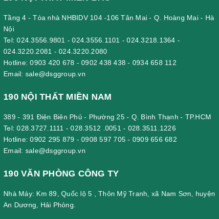
Tầng 4 - Tòa nhà NHBIDV 104 -106 Tân Mai - Q. Hoàng Mai - Hà
Nội
Tel:
024.3556.9801
-
024.3556.1101
-
024.3218.1364
-
024.3220.2081
-
024.3220.2080
Hotline:
0903 420 678
-
0902 438 438
-
0934 658 112
Email:
sale@dsggroup.vn
190 NỘI THẤT MIỀN NAM
389 - 391 Điện Biên Phủ - Phường 25 - Q. Bình Thạnh - TP.HCM
Tel:
028.3727.1111
-
028.3512 .0051
-
028.3511.1226
Hotline:
0902 295 879
-
0908 597 705
-
0909 656 682
Email:
sale@dsggroup.vn
190 VĂN PHÒNG CÔNG TY
Nhà Máy: Km 89, Quốc lộ 5 , Thôn Mỹ Tranh, xã Nam Sơn, huyện
An Dương, Hải Phòng.