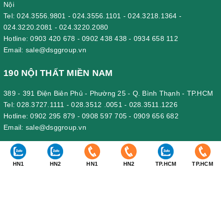
Nội
Tel:
024.3556.9801
-
024.3556.1101
-
024.3218.1364
-
024.3220.2081
-
024.3220.2080
Hotline:
0903 420 678
-
0902 438 438
-
0934 658 112
Email:
sale@dsggroup.vn
190 NỘI THẤT MIỀN NAM
389 - 391 Điện Biên Phủ - Phường 25 - Q. Bình Thạnh - TP.HCM
Tel:
028.3727.1111
-
028.3512 .0051
-
028.3511.1226
Hotline:
0902 295 879
-
0908 597 705
-
0909 656 682
Email:
sale@dsggroup.vn
190 VĂN PHÒNG CÔNG TY
HN1
HN2
HN1
HN2
TP.HCM
TP.HCM
Nhà Máy: Km 89, Quốc lộ 5 , Thôn Mỹ Tranh, xã Nam Sơn, huyện
An Dương, Hải Phòng.