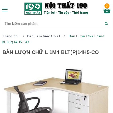
0
Toggle
navigation
Trang chủ
Bàn Làm Việc Chữ L
Bàn Lượn Chữ L 1m4
BLT(P)14H5-CO
BÀN LƯỢN CHỮ L 1M4 BLT(P)14H5-CO